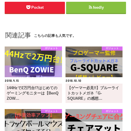
Pocket
feedly
関連記事
こちらの記事も人気です。
ガジェット
ガジェット
2018.9.15
2018.10.10
144Hzで2万円台!?はじめての
【ゲーマー必見!!】ブルーライ
ゲーミングモニターは【BenQ
トカットメガネ「G-
ZOW…
SQUARE」の感想…
ガジェット
ガジェット