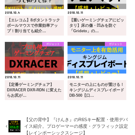
2018.10.4
2018.10.11
【エレコム】8ボタントラック
【重いゲーミングチェアにピッ
ボールマウスで作業効率アッ
タリ】床の傷・凹みを防ぐ
プ！割り当ても紹介…
「Grideto」の…
ガジェット
ガジェット
2018.10.11
2018.10.11
【定番ゲーミングチェア】
モニターの上にものが置ける！
DXRACER DXR-RDN に変えた
キングジムディスプレイボード
らお尻が…
DB-500【口…
【父の背中】『けんき』のR6Sキー配置・使用デバ
イス紹介。プロゲーマーの感度・グラフィック設定
【レインボーシックスシージ】