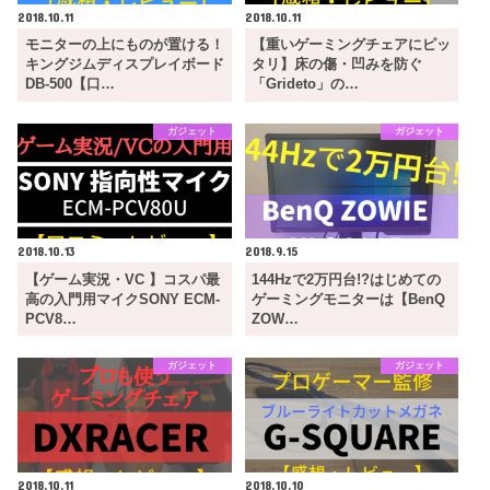
2018.10.11
2018.10.11
モニターの上にものが置ける！
【重いゲーミングチェアにピッ
キングジムディスプレイボード
タリ】床の傷・凹みを防ぐ
DB-500【口…
「Grideto」の…
ガジェット
ガジェット
2018.10.13
2018.9.15
【ゲーム実況・VC 】コスパ最
144Hzで2万円台!?はじめての
高の入門用マイクSONY ECM-
ゲーミングモニターは【BenQ
PCV8…
ZOW…
ガジェット
ガジェット
2018.10.11
2018.10.10