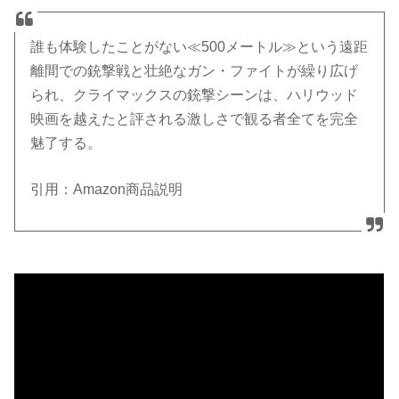
誰も体験したことがない≪500メートル≫という遠距
離間での銃撃戦と壮絶なガン・ファイトが繰り広げ
られ、クライマックスの銃撃シーンは、ハリウッド
映画を越えたと評される激しさで観る者全てを完全
魅了する。
引用：Amazon商品説明